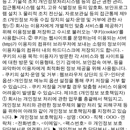
등 2. 기술적 조치 개인정보처리시스템 등의 접근 권한 관리,
접근통제시스템 설치, 고유 식별정보 등의 암호화, 보안프로그
램 설치 3. 물리적 조치 전산실, 자료보관실 등의 접근통제 제9
조 (개인정보 자동 수집 장치의 설치∙운영 및 거부에 관한 사
항) ① 회사는 이용자에게 개별적인 맞춤 서비스를 제공하기
위해 이용정보를 저장하고 수시로 불러오는 ‘쿠키(cookie)’를
사용합니다. ② 쿠키는 웹사이트를 운영하는데 이용되는 서버
(http)가 이용자의 컴퓨터 브라우저에 보내는 소량의 정보이며
이용자들의 컴퓨터 내의 하드디스크에 저장되기도 합니다. -
쿠키의 사용 목적: 이용자가 방문한 각 서비스와 웹 사이트들
에 대한 방문 및 이용형태, 인기 검색어, 보안접속 여부, 등을
파악하여 이용자에게 최적화된 정보 제공을 위해 사용됩니다.
- 쿠키의 설치∙운영 및 거부 : 웹브라우저 상단의 도구>인터넷
옵션>개인정보 메뉴의 옵션 설정을 통해 쿠키 저장을 거부 할
수 있습니다. - 쿠키 저장을 거부할 경우 맞춤형 서비스 이용에
어려움이 발생할 수 있습니다. 제10조 (개인정보 보호책임자)
① 회사는 개인정보 처리에 관한 업무를 총괄해서 책임지고,
개인정보 처리와 관련한 정보주체의 불만 처리 및 피해구제 등
을 위하여 아래와 같이 개인정보 보호책임자를 지정하고 있습
니다. ▶ 개인정보 보호책임자 - 성명 : OOO - 직책 : OOO - 연
락처 : <전화번호>, <이메일>, <팩스번호> ※ 개인정보 보호
담당부서로 연결됩니다. ▶ 개인정보 보호 담당부서 - 부서명 :