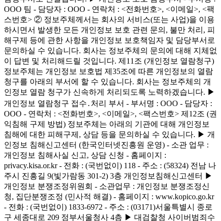
OOO 팀 - 담당자 : OOO - 연락처 : <전화번호>, <이메일>, <팩
스번호> ② 정보주체께서는 회사의 서비스(또는 사업)을 이용
하시면서 발생한 모든 개인정보 보호 관련 문의, 불만 처리, 피
해구제 등에 관한 사항을 개인정보 보호책임자 및 담당부서로
문의하실 수 있습니다. 회사는 정보주체의 문의에 대해 지체없
이 답변 및 처리해드릴 것입니다. 제11조 (개인정보 열람청구)
정보주체는 개인정보 보호법 제35조에 따른 개인정보의 열람
청구를 아래의 부서에 할 수 있습니다. 회사는 정보주체의 개
인정보 열람 청구가 신속하게 처리되도록 노력하겠습니다. ▶
개인정보 열람청구 접수․처리 부서 - 부서명 : OOO - 담당자 :
OOO - 연락처 : <전화번호>, <이메일>, <팩스번호> 제12조 (권
익침해 구제 방법) 정보주체는 아래의 기관에 대해 개인정보
침해에 대한 피해구제, 상담 등을 문의하실 수 있습니다. ▶ 개
인정보 침해신고센터 (한국인터넷진흥원 운영) - 소관 업무 :
개인정보 침해사실 신고, 상담 신청 - 홈페이지 :
privacy.kisa.or.kr - 전화 : (국번없이) 118 - 주소 : (58324) 전남 나
주시 진흥길 9(빛가람동 301-2) 3층 개인정보침해신고센터 ▶
개인정보 분쟁조정위원회 - 소관업무 : 개인정보 분쟁조정신
청, 집단분쟁조정 (민사적 해결) - 홈페이지 : www.kopico.go.kr
- 전화 : (국번없이) 1833-6972 - 주소 : (03171)서울특별시 종로
구 세종대로 209 정부서울청사 4층 ▶ 대검찰청 사이버범죄수