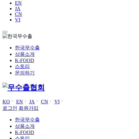
EN
JA
CN
VI
한국무수출
상품소개
K-FOOD
스토리
문의하기
KO
ㆍ
EN
ㆍ
JA
ㆍ
CN
ㆍ
VI
ㆍ
로그인
회원가입
한국무수출
상품소개
K-FOOD
스토리