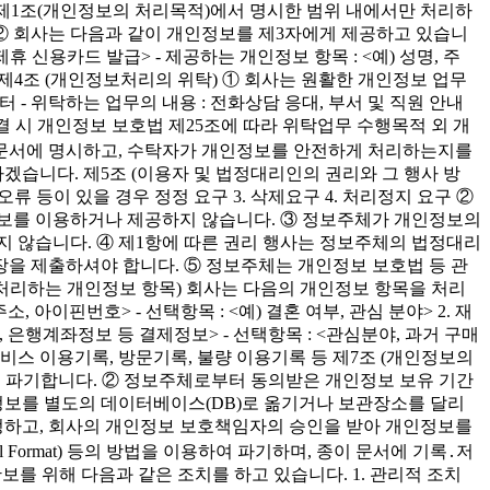
를 제1조(개인정보의 처리목적)에서 명시한 범위 내에서만 처리하
 ② 회사는 다음과 같이 개인정보를 제3자에게 제공하고 있습니
제휴 신용카드 발급> - 제공하는 개인정보 항목 : <예) 성명, 주
 제4조 (개인정보처리의 위탁) ① 회사는 원활한 개인정보 업무
터 - 위탁하는 업무의 내용 : 전화상담 응대, 부서 및 직원 안내
계약 체결 시 개인정보 보호법 제25조에 따라 위탁업무 수행목적 외 개
등 문서에 명시하고, 수탁자가 개인정보를 안전하게 처리하는지를
습니다. 제5조 (이용자 및 법정대리인의 권리와 그 행사 방
오류 등이 있을 경우 정정 요구 3. 삭제요구 4. 처리정지 요구 ②
정보를 이용하거나 제공하지 않습니다. ③ 정보주체가 개인정보의
지 않습니다. ④ 제1항에 따른 권리 행사는 정보주체의 법정대리
임장을 제출하셔야 합니다. ⑤ 정보주체는 개인정보 보호법 등 관
(처리하는 개인정보 항목) 회사는 다음의 개인정보 항목을 처리
, 아이핀번호> - 선택항목 : <예) 결혼 여부, 관심 분야> 2. 재
, 은행계좌정보 등 결제정보> - 선택항목 : <관심분야, 과거 구매
서비스 이용기록, 방문기록, 불량 이용기록 등 제7조 (개인정보의
를 파기합니다. ② 정보주체로부터 동의받은 개인정보 보유 기간
정보를 별도의 데이터베이스(DB)로 옮기거나 보관장소를 달리
 선정하고, 회사의 개인정보 보호책임자의 승인을 받아 개인정보를
Format) 등의 방법을 이용하여 파기하며, 종이 문서에 기록․저
를 위해 다음과 같은 조치를 하고 있습니다. 1. 관리적 조치